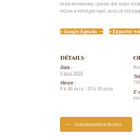
urna accumsan, ipsum dui nunc vitae
tellus a volutpat eget, arcu id volutpat
+ Google Agenda
+ Exporter ver
Détails
O
Date :
As
3 juin 2025
Té
Heure :
79
9 h 45 min - 23 h 30 min
E-m
yo
Commentaire du soir