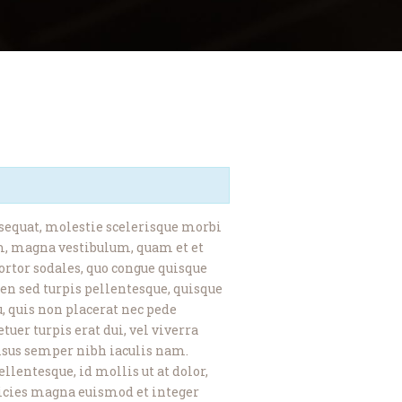
nsequat, molestie scelerisque morbi
sum, magna vestibulum, quam et et
tortor sodales, quo congue quisque
ien sed turpis pellentesque, quisque
u, quis non placerat nec pede
tuer turpis erat dui, vel viverra
isus semper nibh iaculis nam.
lentesque, id mollis ut at dolor,
ltricies magna euismod et integer