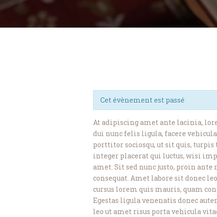
Cet évènement est passé
At adipiscing amet ante lacinia, lo
dui nunc felis ligula, facere vehicu
porttitor sociosqu, ut sit quis, turp
integer placerat qui luctus, wisi im
amet. Sit sed nunc justo, proin ante 
consequat. Amet labore sit donec leo 
cursus lorem quis mauris, quam con
Egestas ligula venenatis donec aute
leo ut amet risus porta vehicula vita