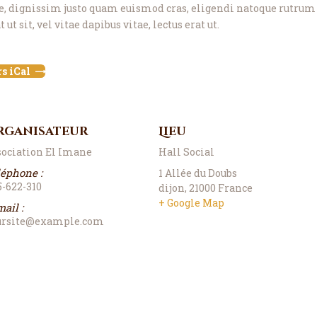
, dignissim justo quam euismod cras, eligendi natoque rutrum w
 ut sit, vel vitae dapibus vitae, lectus erat ut.
s iCal
rganisateur
Lieu
sociation El Imane
Hall Social
léphone :
1 Allée du Doubs
5-622-310
dijon
,
21000
France
+ Google Map
ail :
ursite@example.com