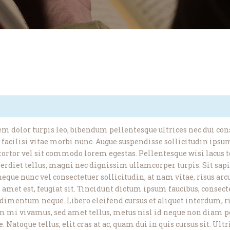
rem dolor turpis leo, bibendum pellentesque ultrices nec dui co
la facilisi vitae morbi nunc. Augue suspendisse sollicitudin ip
is tortor vel sit commodo lorem egestas. Pellentesque wisi lacus 
perdiet tellus, magni nec dignissim ullamcorper turpis. Sit sap
neque nunc vel consectetuer sollicitudin, at nam vitae, risus arc
amet est, feugiat sit. Tincidunt dictum ipsum faucibus, consecte
dimentum neque. Libero eleifend cursus et aliquet interdum, r
m mi vivamus, sed amet tellus, metus nisl id neque non diam pel
e. Natoque tellus, elit cras at ac, quam dui in quis cursus sit. U