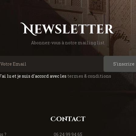
Newsletter
Abonnez-vous à notre mailing list.
S'inscrire
J'ai lu et je suis d'accord avec les
termes & conditions
Contact
s ?
06 24 99 94 65