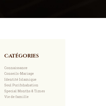
Catégories
Connaissance
Conseils-Mariage
Identité Islamique
Soul Purifshahation
Special Months & Times
Vie de famille