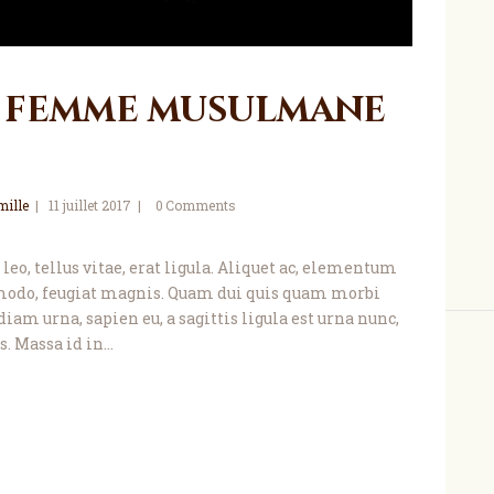
la femme musulmane
mille
11 juillet 2017
0
Comments
leo, tellus vitae, erat ligula. Aliquet ac, elementum
modo, feugiat magnis. Quam dui quis quam morbi
diam urna, sapien eu, a sagittis ligula est urna nunc,
. Massa id in…