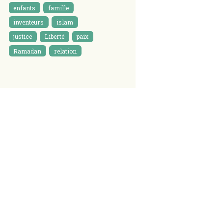
enfants
famille
inventeurs
islam
justice
Liberté
paix
Ramadan
relation