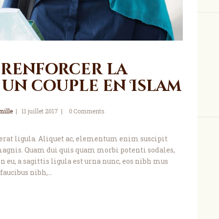
 renforcer la
 un couple en Islam
mille
11 juillet 2017
0
Comments
, erat ligula. Aliquet ac, elementum enim suscipit
agnis. Quam dui quis quam morbi potenti sodales,
 eu, a sagittis ligula est urna nunc, eos nibh mus
faucibus nibh,…