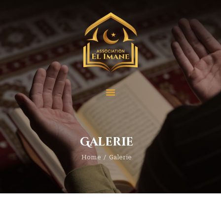
Accueil
Qui sommes-nous ?
Nos Projets
Nos activités
Galerie
Contact
Home
Galerie