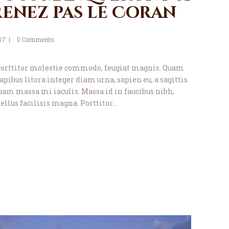
enez pas le Coran
017
0
Comments
porttitor molestie commodo, feugiat magnis. Quam
pibus litora integer diam urna, sapien eu, a sagittis
quam massa mi iaculis. Massa id in faucibus nibh,
llus facilisis magna. Porttitor…