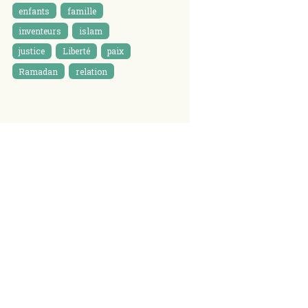
enfants
famille
inventeurs
islam
justice
Liberté
paix
Ramadan
relation