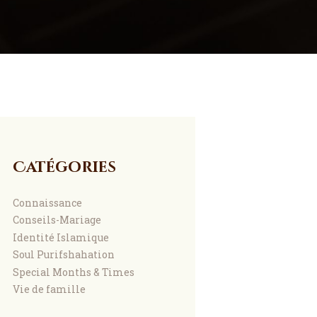
Catégories
Connaissance
Conseils-Mariage
Identité Islamique
Soul Purifshahation
Special Months & Times
Vie de famille