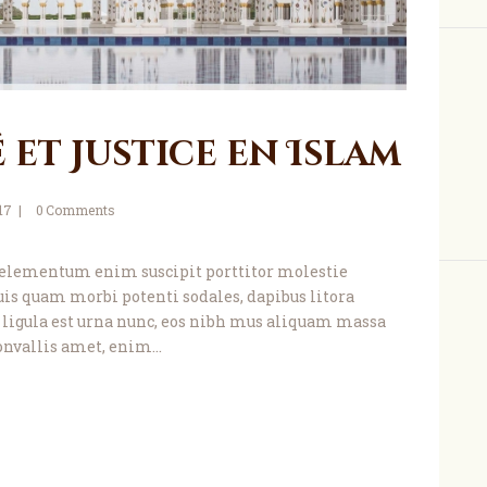
 et Justice en Islam
017
0
Comments
 ac, elementum enim suscipit porttitor molestie
s quam morbi potenti sodales, dapibus litora
is ligula est urna nunc, eos nibh mus aliquam massa
 convallis amet, enim…