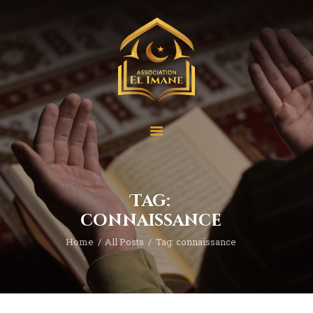
Accueil
Qui sommes-nous ?
Nos Projets
Nos activités
Tag:
Contact
connaissance
Home
All Posts
Tag: connaissance