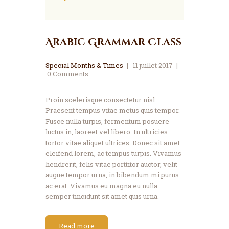
audio
Arabic Grammar Class
Special Months & Times
11 juillet 2017
0
Comments
Proin scelerisque consectetur nisl.
Praesent tempus vitae metus quis tempor.
Fusce nulla turpis, fermentum posuere
luctus in, laoreet vel libero. In ultricies
tortor vitae aliquet ultrices. Donec sit amet
eleifend lorem, ac tempus turpis. Vivamus
hendrerit, felis vitae porttitor auctor, velit
augue tempor urna, in bibendum mi purus
ac erat. Vivamus eu magna eu nulla
semper tincidunt sit amet quis urna.
Read more