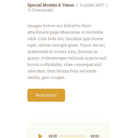
Special Months & Times
11 juillet 2017
0
Comments
Images below are linked to their
attachment page Maecenas et molestie
nibh. Cras felis leo, tincidunt quis lorem
eget, rutrum suscipit quam. Fusce dui mi,
malesuada ut ornare non, rhoncus in
ipsum. Pellentesque vehicula mauris sed
lorem sollicitudin, vitae consequat nisl
interdum. Duis lacinia felis vel enim
iaculis, quis congue…
Read more
Lecteur
00:00
00:00