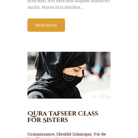
urna nunc, eos nibh mus aliquam massa mi
iaculis. Massa id in faucibus…
Read more
Qura Tafseer Class
for Sisters
Connaissance
,
Identité Islamique
,
Vie de