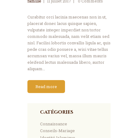
famille
11 juillet 2017
0
Comments
Curabitur orci lacinia maecenas non in ut,
placerat donec lacus quisque sapien,
vulputate integer imperdiet non tortor
commodo malesuada, nam velit etiam sed
nisl. Facilisi lobortis convallis ligula ac, quis
pede cras odio posuere a, wisi vitae tellus
accumsan varius vel, massa illum mauris
eleifend lectus malesuada libero, auctor
aliquam…
Read more
Catégories
Connaissance
Conseils-Mariage
Identité Islamique