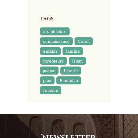
Tags
architecture
connaissance
Coran
enfants
famille
inventeurs
islam
justice
Liberté
paix
Ramadan
relation