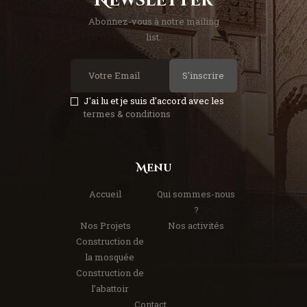
Newsletter
Abonnez-vous à notre mailing
list.
S'inscrire
J'ai lu et je suis d'accord avec les
termes & conditions
Menu
Accueil
Qui sommes-nous
?
Nos Projets
Nos activités
Construction de
la mosquée
Construction de
l’abattoir
Contact