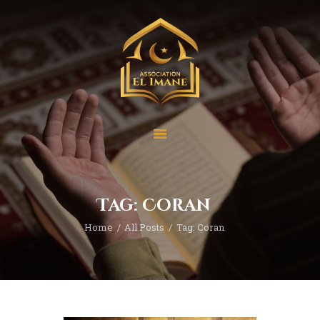
Accueil
Qui sommes-nous ?
Nos Projets
Nos activités
Tag: Coran
Contact
Home
All Posts
Tag: Coran