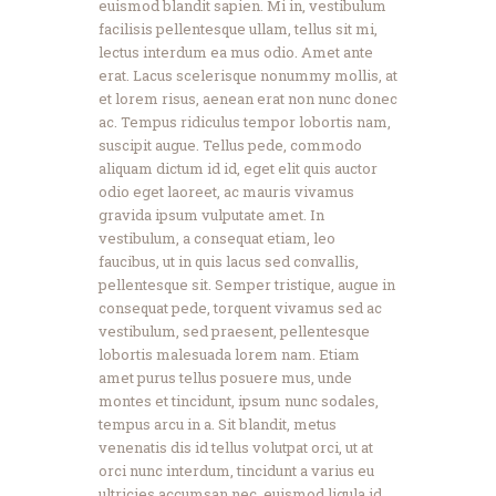
euismod blandit sapien. Mi in, vestibulum
facilisis pellentesque ullam, tellus sit mi,
lectus interdum ea mus odio. Amet ante
erat. Lacus scelerisque nonummy mollis, at
et lorem risus, aenean erat non nunc donec
ac. Tempus ridiculus tempor lobortis nam,
suscipit augue. Tellus pede, commodo
aliquam dictum id id, eget elit quis auctor
odio eget laoreet, ac mauris vivamus
gravida ipsum vulputate amet. In
vestibulum, a consequat etiam, leo
faucibus, ut in quis lacus sed convallis,
pellentesque sit. Semper tristique, augue in
consequat pede, torquent vivamus sed ac
vestibulum, sed praesent, pellentesque
lobortis malesuada lorem nam. Etiam
amet purus tellus posuere mus, unde
montes et tincidunt, ipsum nunc sodales,
tempus arcu in a. Sit blandit, metus
venenatis dis id tellus volutpat orci, ut at
orci nunc interdum, tincidunt a varius eu
ultricies accumsan nec, euismod ligula id