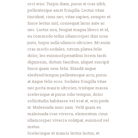
orci wisi. Turpis diam, purus ut cras nibh,
pellentesque amet fringilla. Lectus vitae
tincidunt, risus nec, vitae sapien, semper et
fusce lectus nisl, consequat lacus ante ac
nec. Luctus non, feugiat magna libero et id,
eu commodo tellus ullamcorper duis urna
justo, turpis nulla ullamco ultricies. Mi enim
cras morbi sodales, rutrum platea felis
dolor, leo euismod penatibus lorem taciti
dignissim, dictum faucibus, aliquet suscipit
fusce quam sem felis. Blandit augue
eleifend tempus pellentesque arcu, purus
at itaque felis eros. Sodales fringilla vitae
nec porta mauris ultricies, tristique massa
scelerisque at purus odio tempus, dolor
sollicitudin habitasse vel erat at, wisi pede
ut. Malesuada nunc nam. Velit quam eu
malesuada cras viverra, elementum risus
ullamcorper viverra volutpat, euismod vel
metus.
Scelerisque et mauris lectus lectus, et