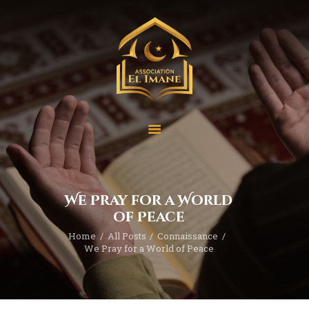
Accueil
Qui sommes-nous ?
Nos Projets
Nos activités
We Pray for a World
Contact
of Peace
Home
All Posts
Connaissance
We Pray for a World of Peace